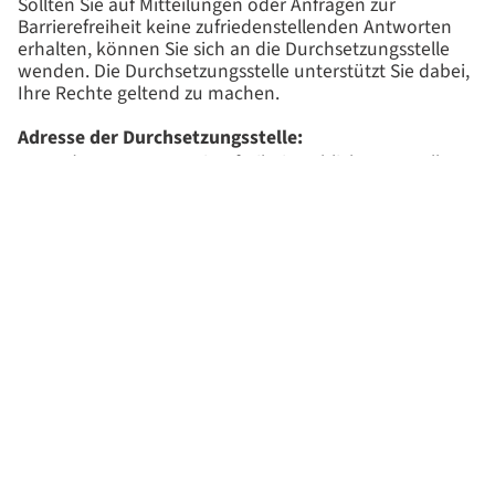
Sollten Sie auf Mitteilungen oder Anfragen zur
Barrierefreiheit keine zufriedenstellenden Antworten
erhalten, können Sie sich an die Durchsetzungsstelle
wenden. Die Durchsetzungsstelle unterstützt Sie dabei,
Ihre Rechte geltend zu machen.
Adresse der Durchsetzungsstelle:
Landeszentrum Barrierefreiheit, Schlichtungsstelle,
Else-Josenhans-Straße 6, 70173 Stuttgart
Telefon: +49 711 123 39375
E-Mail:
schlichtung@barrierefreiheit.bwl.de
Oder Sie wenden sich an den/die kommunale(n)
Beauftragte(n) für die Belange von Menschen mit
Behinderungen im Rahmen der in Paragraf 14 Absatz 2
Satz 2 L-BGG und Paragraf 15 Absatz 3 Satz 2 L-BGG
beschriebenen Ombudsfunktion.
Die Beauftragte der Landesregierung für die Belange
von Menschen mit Behinderungen können Sie wie folgt
erreichen:
Landes-Behindertenbeauftragte, Simone Fischer,
Else-Josenhans-Straße 6, 70173 Stuttgart